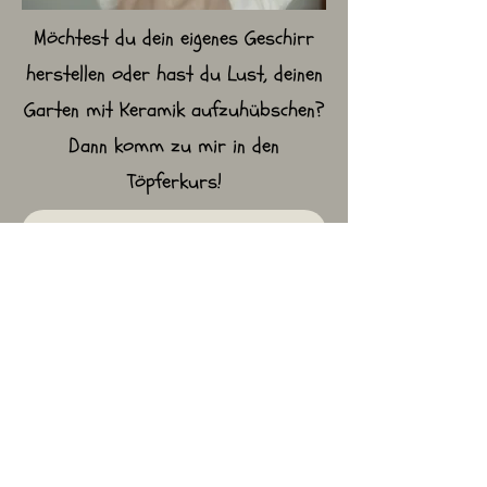
Möchtest du dein eigenes Geschirr
herstellen oder hast du Lust, deinen
Garten mit Keramik aufzuhübschen?
Dann komm zu mir in den
Töpferkurs!
zu den Kursangeboten
Ich freu mich darauf mein
Töpferwissen mit dir zu teilen!
Folge mir auf
Instagram
und erfahre als Erster von neuen
Angeboten und Kursen